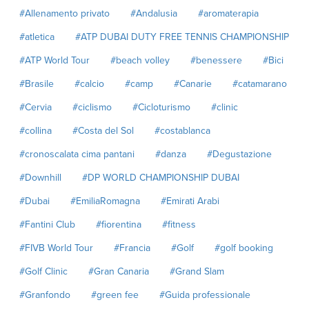
#Allenamento privato
#Andalusia
#aromaterapia
#atletica
#ATP DUBAI DUTY FREE TENNIS CHAMPIONSHIP
#ATP World Tour
#beach volley
#benessere
#Bici
#Brasile
#calcio
#camp
#Canarie
#catamarano
#Cervia
#ciclismo
#Cicloturismo
#clinic
#collina
#Costa del Sol
#costablanca
#cronoscalata cima pantani
#danza
#Degustazione
#Downhill
#DP WORLD CHAMPIONSHIP DUBAI
#Dubai
#EmiliaRomagna
#Emirati Arabi
#Fantini Club
#fiorentina
#fitness
#FIVB World Tour
#Francia
#Golf
#golf booking
#Golf Clinic
#Gran Canaria
#Grand Slam
#Granfondo
#green fee
#Guida professionale