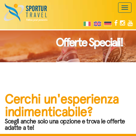
Toggl
naviga
Offerte Speciali!
Cerchi un'esperienza
indimenticabile?
Scegli anche solo una opzione e trova le offerte
adatte a te!