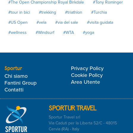
#The Open Championship Royal Birkdale
#Tony Rominger
#tour in bici
#trekking
#triathlon
#Turchia
#US Open
#vela
#via del sale
#visita guidata
#wellness
#Windsurf
#WTA
#yoga
Privacy Policy
Sportur
Cookie Policy
Chi siamo
Area Utente
Fantini Group
Contatti
SPORTUR TRAVEL
Sportur Travel srl
Via Caduti per la Liberta 52/C - 48015
Cervia (RA) - Italy