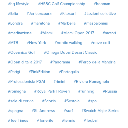
#hq lifestyle
#HSBC Golf Championship
#Ironman
#Italia
#Jericoacoara
#Kitesurf
#Lezioni collettive
#Londra
#maratona
#Marbella
#maspalomas
#meditazione
#Miami
#Miami Open 2017
#motori
#MTB
#New York
#nordic walking
#nove colli
#Oceanico Golf
#Omega Dubai Desert Classic
#Open d'Italia 2017
#Panorama
#Parco della Mandria
#Parigi
#PinkEdition
#Portogallo
#Professionista PGAI
#rimini
#Riviera Romagnola
#romagna
#Royal Park I Roveri
#running
#Russia
#sale di cervia
#Scozia
#Sestola
#spa
#spagna
#St. Andrews
#surf
#Swatch Major Series
#Tee Times
#Tenerife
#tennis
#Teqball