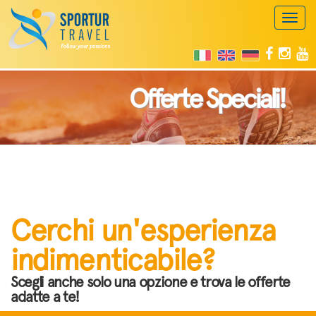
Toggl
naviga
Offerte Speciali!
Cerchi un'esperienza
indimenticabile?
Scegli anche solo una opzione e trova le offerte
adatte a te!