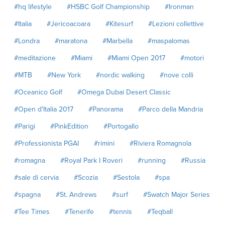
#hq lifestyle
#HSBC Golf Championship
#Ironman
#Italia
#Jericoacoara
#Kitesurf
#Lezioni collettive
#Londra
#maratona
#Marbella
#maspalomas
#meditazione
#Miami
#Miami Open 2017
#motori
#MTB
#New York
#nordic walking
#nove colli
#Oceanico Golf
#Omega Dubai Desert Classic
#Open d'Italia 2017
#Panorama
#Parco della Mandria
#Parigi
#PinkEdition
#Portogallo
#Professionista PGAI
#rimini
#Riviera Romagnola
#romagna
#Royal Park I Roveri
#running
#Russia
#sale di cervia
#Scozia
#Sestola
#spa
#spagna
#St. Andrews
#surf
#Swatch Major Series
#Tee Times
#Tenerife
#tennis
#Teqball