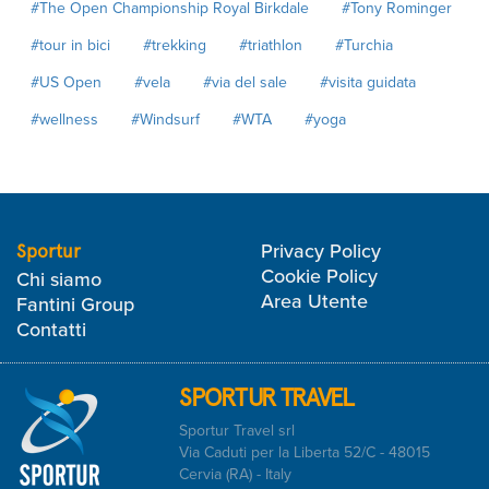
#The Open Championship Royal Birkdale
#Tony Rominger
#tour in bici
#trekking
#triathlon
#Turchia
#US Open
#vela
#via del sale
#visita guidata
#wellness
#Windsurf
#WTA
#yoga
Privacy Policy
Sportur
Cookie Policy
Chi siamo
Area Utente
Fantini Group
Contatti
SPORTUR TRAVEL
Sportur Travel srl
Via Caduti per la Liberta 52/C - 48015
Cervia (RA) - Italy