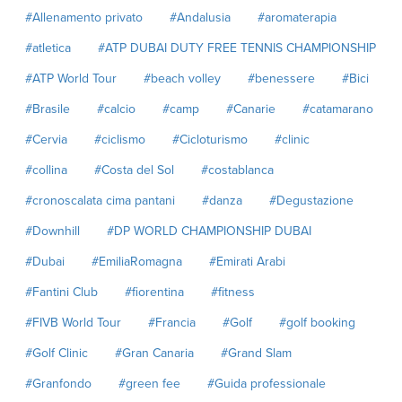
#Allenamento privato
#Andalusia
#aromaterapia
#atletica
#ATP DUBAI DUTY FREE TENNIS CHAMPIONSHIP
#ATP World Tour
#beach volley
#benessere
#Bici
#Brasile
#calcio
#camp
#Canarie
#catamarano
#Cervia
#ciclismo
#Cicloturismo
#clinic
#collina
#Costa del Sol
#costablanca
#cronoscalata cima pantani
#danza
#Degustazione
#Downhill
#DP WORLD CHAMPIONSHIP DUBAI
#Dubai
#EmiliaRomagna
#Emirati Arabi
#Fantini Club
#fiorentina
#fitness
#FIVB World Tour
#Francia
#Golf
#golf booking
#Golf Clinic
#Gran Canaria
#Grand Slam
#Granfondo
#green fee
#Guida professionale