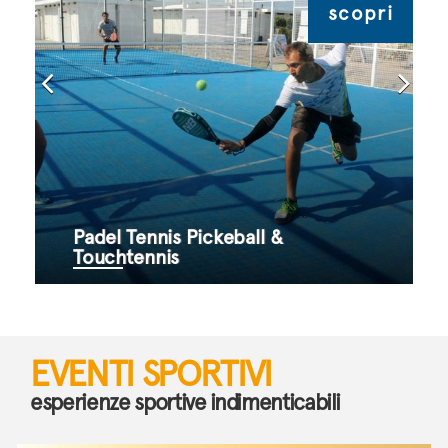
scopri
nnis Pickeball &
BEACH VOLL
nis
CERVIA
EVENTI SPORTIVI
esperienze sportive indimenticabili