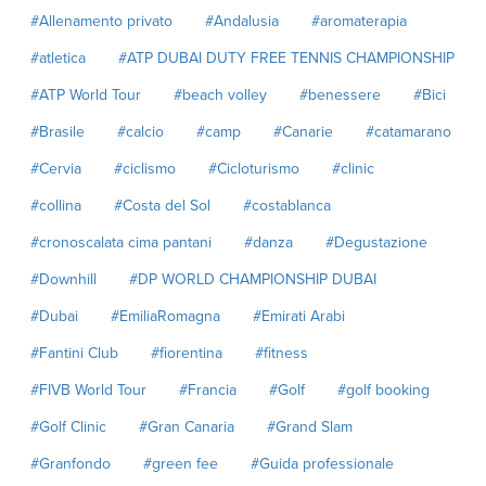
#Allenamento privato
#Andalusia
#aromaterapia
#atletica
#ATP DUBAI DUTY FREE TENNIS CHAMPIONSHIP
#ATP World Tour
#beach volley
#benessere
#Bici
#Brasile
#calcio
#camp
#Canarie
#catamarano
#Cervia
#ciclismo
#Cicloturismo
#clinic
#collina
#Costa del Sol
#costablanca
#cronoscalata cima pantani
#danza
#Degustazione
#Downhill
#DP WORLD CHAMPIONSHIP DUBAI
#Dubai
#EmiliaRomagna
#Emirati Arabi
#Fantini Club
#fiorentina
#fitness
#FIVB World Tour
#Francia
#Golf
#golf booking
#Golf Clinic
#Gran Canaria
#Grand Slam
#Granfondo
#green fee
#Guida professionale