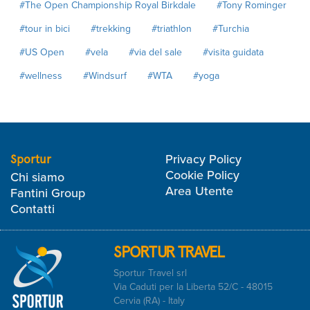
#The Open Championship Royal Birkdale
#Tony Rominger
#tour in bici
#trekking
#triathlon
#Turchia
#US Open
#vela
#via del sale
#visita guidata
#wellness
#Windsurf
#WTA
#yoga
Privacy Policy
Sportur
Cookie Policy
Chi siamo
Area Utente
Fantini Group
Contatti
SPORTUR TRAVEL
Sportur Travel srl
Via Caduti per la Liberta 52/C - 48015
Cervia (RA) - Italy