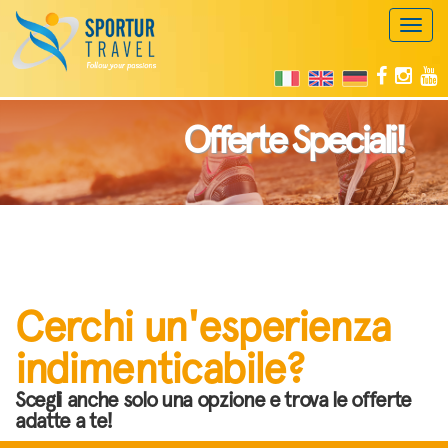
Toggl
naviga
Offerte Speciali!
Cerchi un'esperienza
indimenticabile?
Scegli anche solo una opzione e trova le offerte
adatte a te!