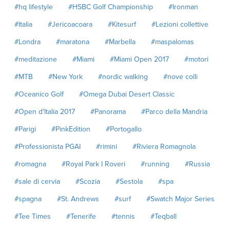
#hq lifestyle
#HSBC Golf Championship
#Ironman
#Italia
#Jericoacoara
#Kitesurf
#Lezioni collettive
#Londra
#maratona
#Marbella
#maspalomas
#meditazione
#Miami
#Miami Open 2017
#motori
#MTB
#New York
#nordic walking
#nove colli
#Oceanico Golf
#Omega Dubai Desert Classic
#Open d'Italia 2017
#Panorama
#Parco della Mandria
#Parigi
#PinkEdition
#Portogallo
#Professionista PGAI
#rimini
#Riviera Romagnola
#romagna
#Royal Park I Roveri
#running
#Russia
#sale di cervia
#Scozia
#Sestola
#spa
#spagna
#St. Andrews
#surf
#Swatch Major Series
#Tee Times
#Tenerife
#tennis
#Teqball