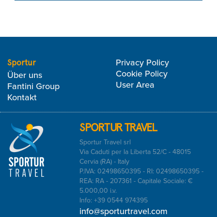
Privacy Policy
Sportur
Cookie Policy
Über uns
User Area
Fantini Group
Kontakt
SPORTUR TRAVEL
Sportur Travel srl
Via Caduti per la Liberta 52/C - 48015
Cervia (RA) - Italy
P.IVA: 02498650395 - RI: 02498650395 -
REA: RA - 207361 - Capitale Sociale: €
5.000,00 i.v.
Info: +39 0544 974395
info@sporturtravel.com